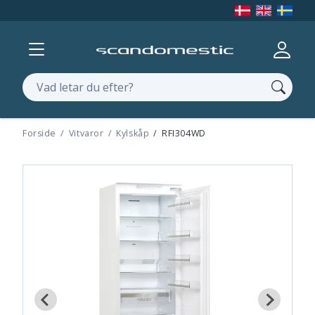
Vis menu
Log ind
Søg
Forside
Vitvaror
Kylskåp
RFI304WD