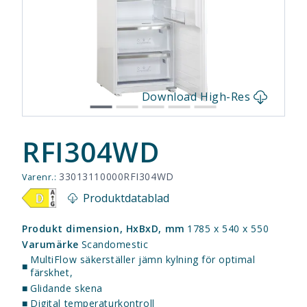
s
Download High-Res
RFI304WD
33013110000RFI304WD
Varenr.:
Produktdatablad
Produkt dimension, HxBxD, mm
1785 x 540 x 550
Varumärke
Scandomestic
MultiFlow säkerställer jämn kylning för optimal
■
färskhet,
■
Glidande skena
■
Digital temperaturkontroll