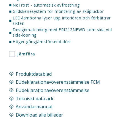
■
NoFrost - automatisk avfrostning
■
Glidskenesystem för montering av skåpluckor
LED-lamporna lyser upp interiören och förbättrar
■
sikten
Designmatchning med FRI212NFWD som sida vid
■
sida-lösning
■
Höger gångjärnsförsedd dörr
Jämföra
Produktdatablad
EUdeklarationavöverenstämmelse FCM
EUdeklarationavöverenstämmelse
Tekniskt data ark
Användarmanual
Download alle billeder