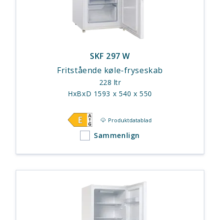
SKF 297 W
Fritstående køle-fryseskab
228 ltr
HxBxD 1593 x 540 x 550
Produktdatablad
Sammenlign