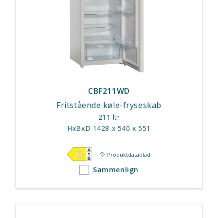
CBF211WD
Fritstående køle-fryseskab
211 ltr
HxBxD 1428 x 540 x 551
Produktdatablad
Sammenlign