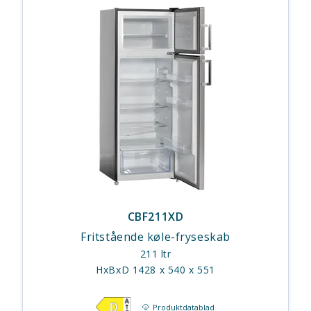
CBF211XD
Fritstående køle-fryseskab
211 ltr
HxBxD 1428 x 540 x 551
Produktdatablad