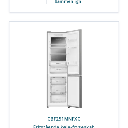
Sammenlign
CBF251MNFXC
Fritstående køle-fryseskab