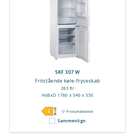
SKF 307 W
Fritstående køle-fryseskab
263 ltr
HxBxD 1760 x 540 x 550
Produktdatablad
Sammenlign