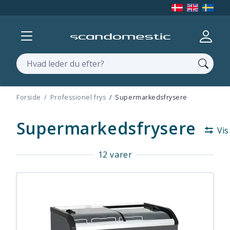
Vis menu
Log ind
Søg
Forside
Professionel frys
Supermarkedsfrysere
Supermarkedsfrysere
Vis 
12 varer