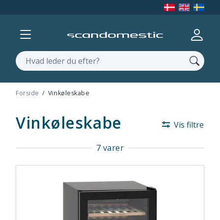
Vis menu
Log ind
Søg
Forside
Vinkøleskabe
Vinkøleskabe
Vis filtre
7 varer