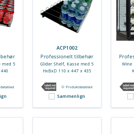
ACP1002
ilbehør
Professionelt tilbehør
Profes
se med 5
Glider Shelf, Kasse med 5
Wine
 x 440
HxBxD 110 x 447 x 435
datablad
Produktdatablad
ign
Sammenlign