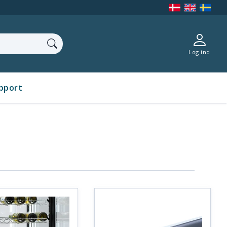
Log ind
pport