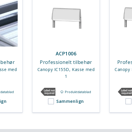
ACP1006
ilbehør
Professionelt tilbehør
Profes
asse med
Canopy IC155D, Kasse med
Canopy 
1
datablad
Produktdatablad
ign
Sammenlign