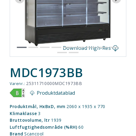
s
Download High-Res
MDC1973BB
25311710000MDC1973BB
Varenr.:
Produktdatablad
Produktmål, HxBxD, mm
2060 x 1935 x 770
Klimaklasse
3
Bruttovolume, ltr
1939
Luftfugtighedsområde (%RH)
60
Brand
Scancool