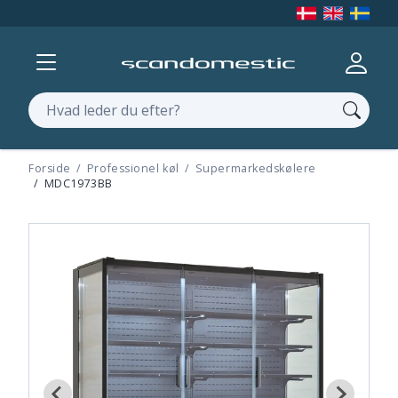
Vis menu
Log ind
Søg
Forside
Professionel køl
Supermarkedskølere
MDC1973BB