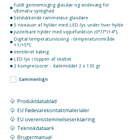
Fuldt gennemsigtig glasdør og endevæg for
■
ultimativ synlighed
■
Selvlukkende rammeløse glasdøre
■
5 niveauer af hylder med LED-lys under hver hylde
■
Justerbare hylder med vippefunktion (0°/7°/14°)
Digital temperaturvisning - temperaturområde
■
+1/+5°C
■
Ventileret køling
■
LED-lys i toppen af skabet
■
2 kompressorer - Kølemiddel 2 x 135 gr
Sammenlign
Produktdatablad
EU Fødevarekontaktmaterialer
EU overensstemmelseserklæring
Tekniskdataark
Brugermanual