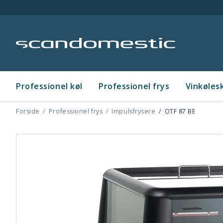
Professionel køl
Professionel frys
Vinkøles
Forside
Professionel frys
Impulsfrysere
OTF 87 BE