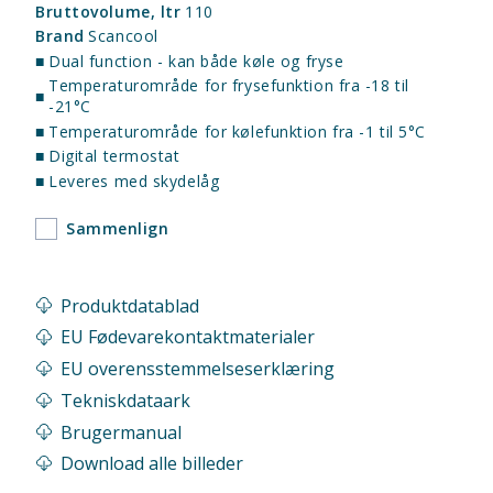
Bruttovolume, ltr
110
Brand
Scancool
■
Dual function - kan både køle og fryse
Temperaturområde for frysefunktion fra -18 til
■
-21°C
■
Temperaturområde for kølefunktion fra -1 til 5°C
■
Digital termostat
■
Leveres med skydelåg
Sammenlign
Produktdatablad
EU Fødevarekontaktmaterialer
EU overensstemmelseserklæring
Tekniskdataark
Brugermanual
Download alle billeder