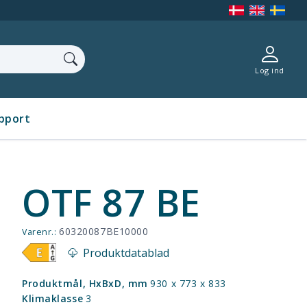
Log ind
pport
OTF 87 BE
60320087BE10000
Varenr.:
Produktdatablad
Produktmål, HxBxD, mm
930 x 773 x 833
Klimaklasse
3