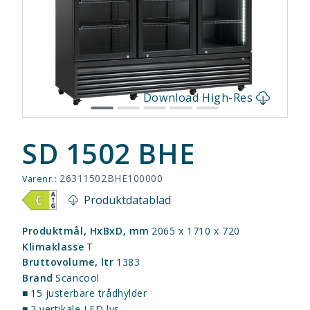
s
Download High-Res
SD 1502 BHE
26311502BHE100000
Varenr.:
Produktdatablad
Produktmål, HxBxD, mm
2065 x 1710 x 720
Klimaklasse
T
Bruttovolume, ltr
1383
Brand
Scancool
■
15 justerbare trådhylder
■
2 vertikale LED lys