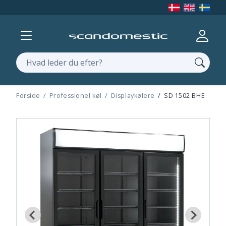
Vis menu
Log ind
Søg
Forside
Professionel køl
Displaykølere
SD 1502 BHE