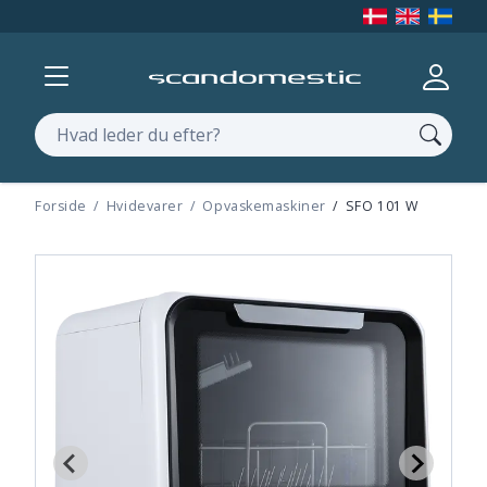
Vis menu
Log ind
Søg
Forside
Hvidevarer
Opvaskemaskiner
SFO 101 W