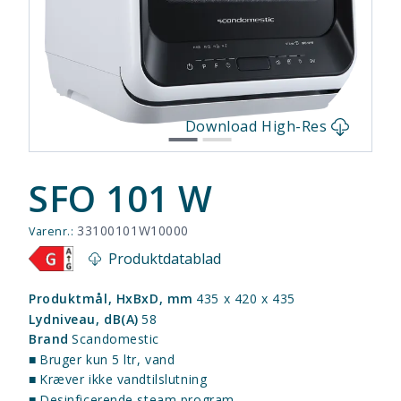
s
Download High-Res
SFO 101 W
33100101W10000
Varenr.:
Produktdatablad
Produktmål, HxBxD, mm
435 x 420 x 435
Lydniveau, dB(A)
58
Brand
Scandomestic
■
Bruger kun 5 ltr, vand
■
Kræver ikke vandtilslutning
■
Desinficerende steam program